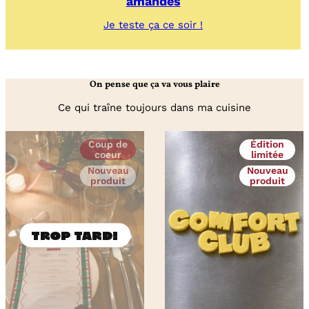
amandes
:
Je teste ça ce soir !
Crumble
/
Cookie
bowl
On pense que ça va vous plaire
aux
fruits
Ce qui traîne toujours dans ma cuisine
rouges
&
amandes
Coup de
Édition
coeur
limitée
Nouveau
Nouveau
produit
produit