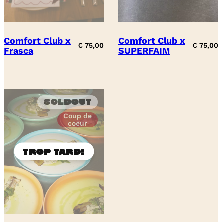
Comfort Club x
Comfort Club x
€
75,00
€
75,00
Frasca
SUPERFAIM
Soldout
Coup de
coeur