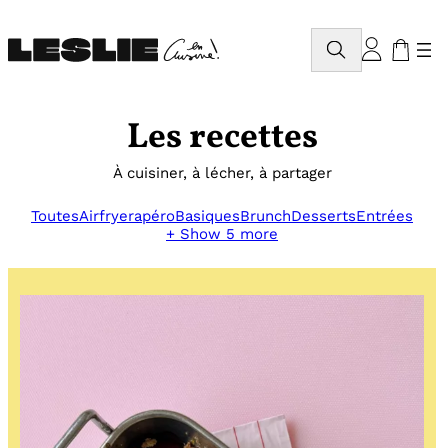
Aller
au
Rechercher
contenu
Les recettes
À cuisiner, à lécher, à partager
Toutes
Airfryer
apéro
Basiques
Brunch
Desserts
Entrées
+ Show 5 more