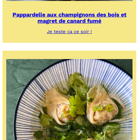
Pappardelle aux champignons des bois et
magret de canard fumé
:
Je teste ça ce soir !
Pappardelle
aux
champignons
des
bois
et
magret
de
canard
fumé