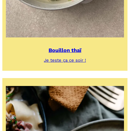
Bouillon thaï
:
Je teste ça ce soir !
Bouillon
thaï