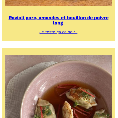
Ravioli porc, amandes et bouillon de poivre
long
:
Je teste ça ce soir !
Ravioli
porc,
amandes
et
bouillon
de
poivre
long