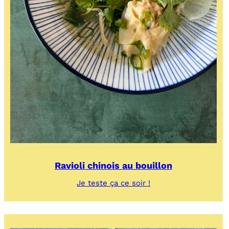
Ravioli chinois au bouillon
:
Je teste ça ce soir !
Ravioli
chinois
au
bouillon