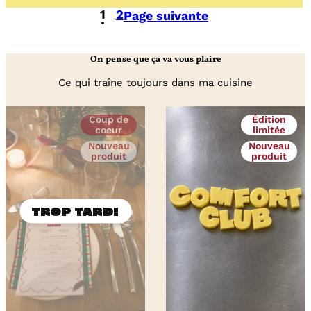
crevettes
1
2
Page suivante
et
citronnelle
On pense que ça va vous plaire
Ce qui traîne toujours dans ma cuisine
Coup de
Édition
coeur
limitée
Nouveau
Nouveau
produit
produit