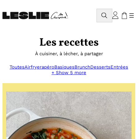
Aller
au
Rechercher
contenu
Les recettes
À cuisiner, à lécher, à partager
Toutes
Airfryer
apéro
Basiques
Brunch
Desserts
Entrées
+ Show 5 more