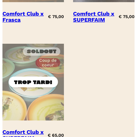
Comfort Club x
Comfort Club x
€
75,00
€
75,00
Frasca
SUPERFAIM
Soldout
Coup de
coeur
Comfort Club x
€
65,00