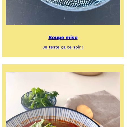
Soupe miso
:
Je teste ça ce soir !
Soupe
miso