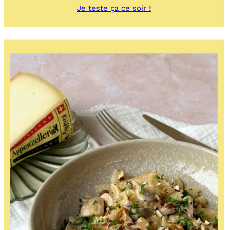
:
Je teste ça ce soir !
Minestrone
ultra
rapide