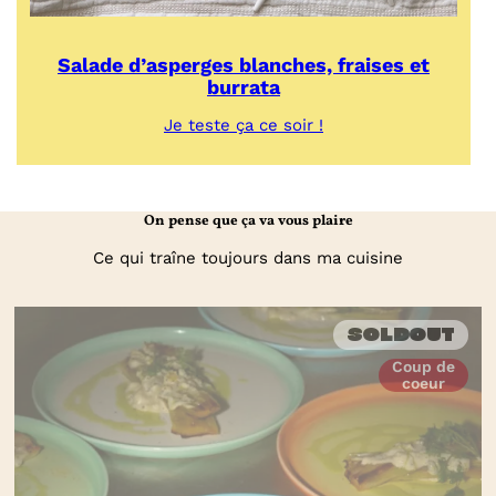
Salade d’asperges blanches, fraises et
burrata
:
Je teste ça ce soir !
Salade
d’asperges
blanches,
fraises
On pense que ça va vous plaire
et
burrata
Ce qui traîne toujours dans ma cuisine
Soldout
Coup de
coeur