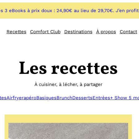
s 3 eBooks à prix doux : 24,90€ au lieu de 29,70€. J’en profi
Recettes
Comfort Club
Destinations
À propos
Contact
Les recettes
À cuisiner, à lécher, à partager
tes
Airfryer
apéro
Basiques
Brunch
Desserts
Entrées
+ Show 5 m