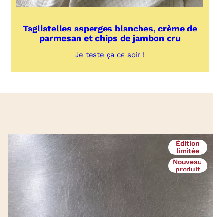
Tagliatelles asperges blanches, crème de
parmesan et chips de jambon cru
:
Je teste ça ce soir !
Tagliatelles
asperges
blanches,
crème
de
parmesan
et
chips
de
jambon
Édition
cru
limitée
Nouveau
produit