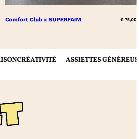
Comfort Club x SUPERFAIM
€
75,00
RÉATIVITÉ
ASSIETTES GÉNÉREUSES
MIET