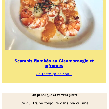
Scampis flambés au Glenmorangie et
agrumes
:
Je teste ça ce soir !
Scampis
flambés
au
Glenmorangie
On pense que ça va vous plaire
et
agrumes
Ce qui traîne toujours dans ma cuisine