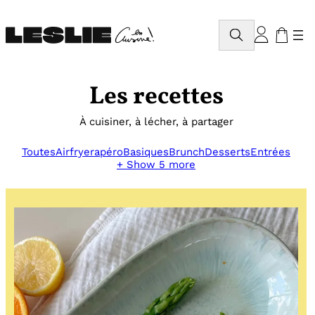
Aller
au
Rechercher
contenu
Les recettes
À cuisiner, à lécher, à partager
Toutes
Airfryer
apéro
Basiques
Brunch
Desserts
Entrées
+ Show 5 more