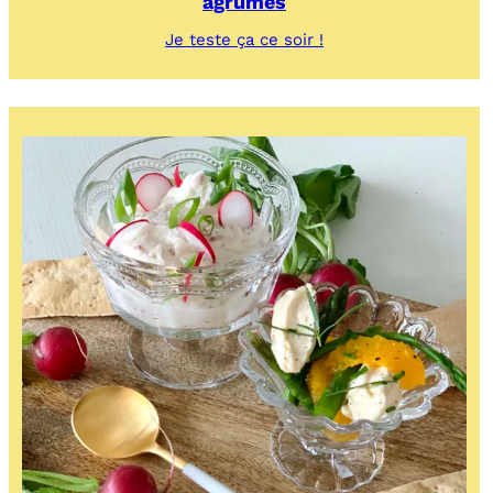
agrumes
:
Je teste ça ce soir !
Asperges
vertes,
burrata
et
vinaigrette
aux
agrumes