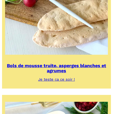
Bols de mousse truite, asperges blanches et
agrumes
:
Je teste ça ce soir !
Bols
de
mousse
truite,
asperges
blanches
et