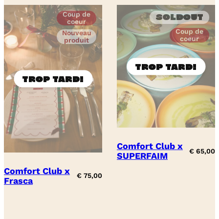
Coup de
Soldout
coeur
Coup de
Nouveau
coeur
produit
Comfort Club x
€
65,00
SUPERFAIM
Comfort Club x
€
75,00
Frasca