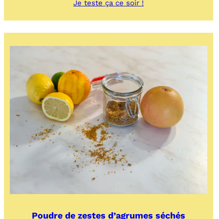
:
Je teste ça ce soir !
Carpaccio
de
saumon,
fenouil,
clémentines
ou
oranges
sanguines
Poudre de zestes d’agrumes séchés