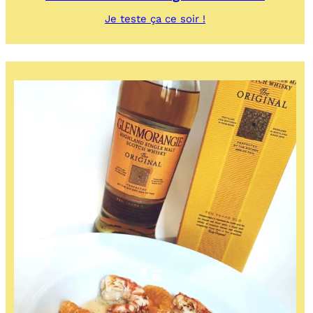
:
Je teste ça ce soir !
Poudre
de
zestes
d’agrumes
séchés