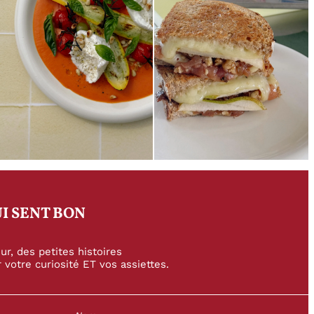
I SENT BON
r, des petites histoires
 votre curiosité ET vos assiettes.