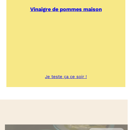
Vinaigre de pommes maison
:
Je teste ça ce soir !
Vinaigre
de
pommes
maison