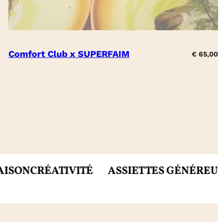
Comfort Club x SUPERFAIM
€
65,00
RÉATIVITÉ
ASSIETTES GÉNÉREUSES
MIE