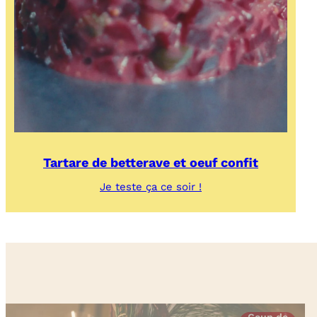
Tartare de betterave et oeuf confit
:
Je teste ça ce soir !
Tartare
de
betterave
et
oeuf
confit
Coup de