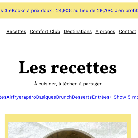
s 3 eBooks à prix doux : 24,90€ au lieu de 29,70€. J’en profi
Recettes
Comfort Club
Destinations
À propos
Contact
Les recettes
À cuisiner, à lécher, à partager
tes
Airfryer
apéro
Basiques
Brunch
Desserts
Entrées
+ Show 5 m