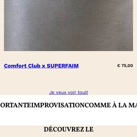
Comfort Club x SUPERFAIM
€
75,00
Je veux voir tout!
TE
IMPROVISATION
COMME À LA MAISON
C
DÉCOUVREZ LE