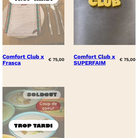
Comfort Club x
Comfort Club x
€
75,00
€
75,00
Frasca
SUPERFAIM
Soldout
Coup de
coeur