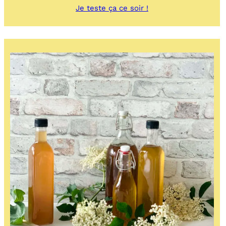
:
Je teste ça ce soir !
Vinaigrette
estivale
à
la
gelée
de
sureau