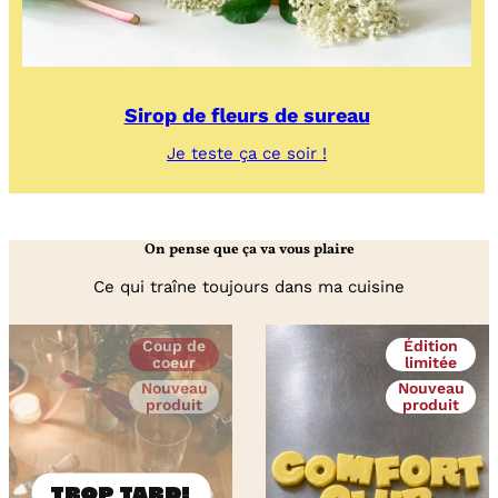
Sirop de fleurs de sureau
:
Je teste ça ce soir !
Sirop
de
fleurs
de
On pense que ça va vous plaire
sureau
Ce qui traîne toujours dans ma cuisine
Coup de
Édition
coeur
limitée
Nouveau
Nouveau
produit
produit