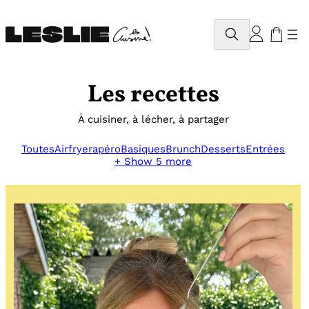
Aller
au
Rechercher
contenu
Les recettes
À cuisiner, à lécher, à partager
Toutes
Airfryer
apéro
Basiques
Brunch
Desserts
Entrées
+ Show 5 more