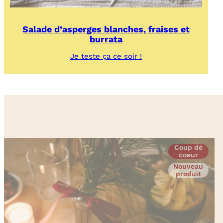
Salade d’asperges blanches, fraises et
burrata
:
Je teste ça ce soir !
Salade
d’asperges
blanches,
fraises
et
burrata
Coup de
coeur
Nouveau
produit