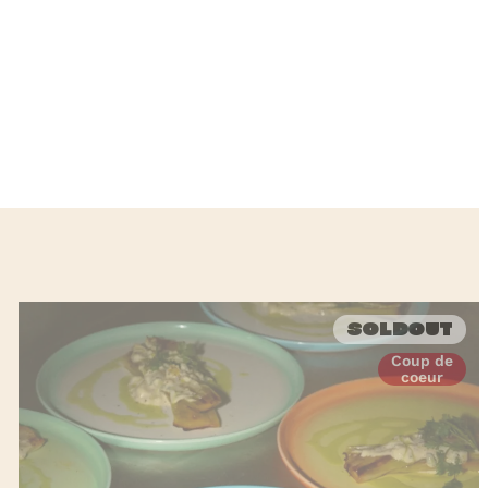
Soldout
Coup de
coeur