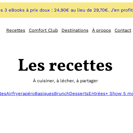
s 3 eBooks à prix doux : 24,90€ au lieu de 29,70€. J’en profi
Recettes
Comfort Club
Destinations
À propos
Contact
Les recettes
À cuisiner, à lécher, à partager
tes
Airfryer
apéro
Basiques
Brunch
Desserts
Entrées
+ Show 5 m