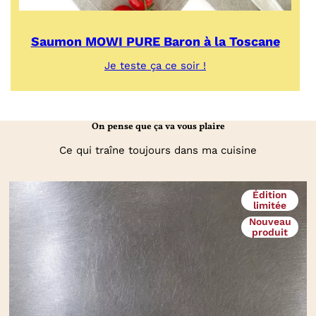
Saumon MOWI PURE Baron à la Toscane
:
Je teste ça ce soir !
Saumon
MOWI
PURE
Baron
On pense que ça va vous plaire
à
la
Ce qui traîne toujours dans ma cuisine
Toscane
Édition
limitée
Nouveau
produit