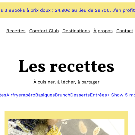
s 3 eBooks à prix doux : 24,90€ au lieu de 29,70€. J’en profi
Recettes
Comfort Club
Destinations
À propos
Contact
Les recettes
À cuisiner, à lécher, à partager
tes
Airfryer
apéro
Basiques
Brunch
Desserts
Entrées
+ Show 5 m