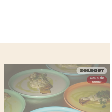
Soldout
Coup de
coeur