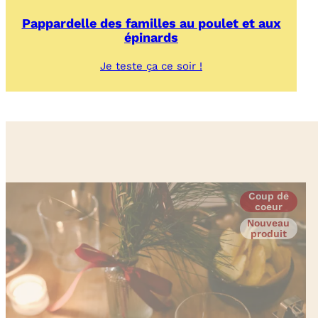
Pappardelle des familles au poulet et aux
épinards
:
Je teste ça ce soir !
Pappardelle
des
familles
au
poulet
et
aux
épinards
Coup de
coeur
Nouveau
produit