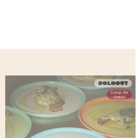
Soldout
Coup de
coeur