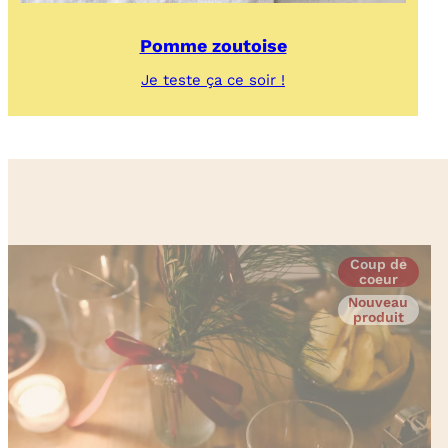
Pomme zoutoise
:
Je teste ça ce soir !
Pomme
zoutoise
Coup de
coeur
Nouveau
produit