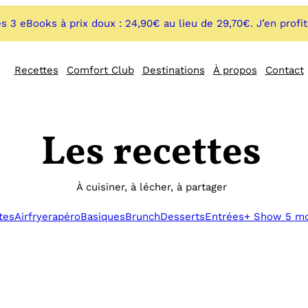
s 3 eBooks à prix doux : 24,90€ au lieu de 29,70€. J’en profi
Recettes
Comfort Club
Destinations
À propos
Contact
Les recettes
À cuisiner, à lécher, à partager
tes
Airfryer
apéro
Basiques
Brunch
Desserts
Entrées
+ Show 5 m