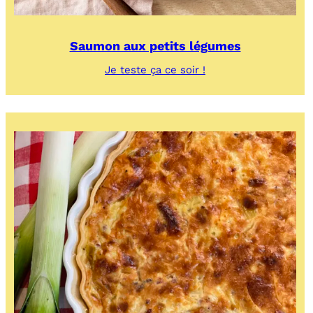
Saumon aux petits légumes
:
Je teste ça ce soir !
Saumon
aux
petits
légumes