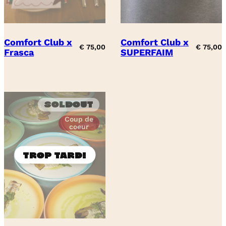
Comfort Club x
Comfort Club x
€
75,00
€
75,00
Frasca
SUPERFAIM
Soldout
Coup de
coeur