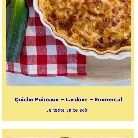
Quiche Poireaux – Lardons – Emmental
:
Je teste ça ce soir !
Quiche
Poireaux
–
Lardons
–