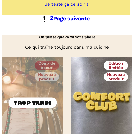
:
Je teste ça ce soir !
Purée
aux
1
2
Page suivante
crevettes
grises
–
poireaux
On pense que ça va vous plaire
–
beurre
Ce qui traîne toujours dans ma cuisine
noisette
&
ciboulette
Coup de
Édition
coeur
limitée
Nouveau
Nouveau
produit
produit