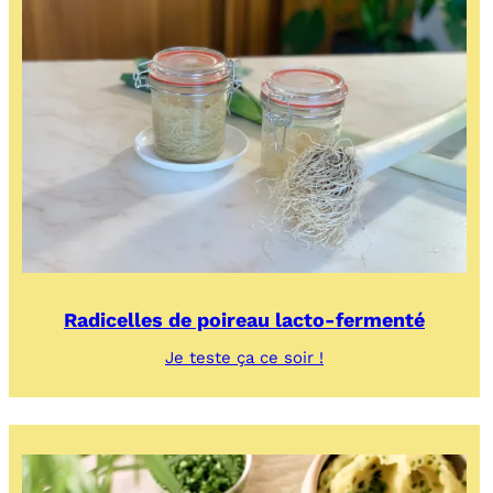
&
pommes
de
terre,
fondue
de
poireaux
Radicelles de poireau lacto-fermenté
:
Je teste ça ce soir !
Radicelles
de
poireau
lacto-
fermenté