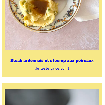
Steak ardennais et stoemp aux poireaux
:
Je teste ça ce soir !
Steak
ardennais
et
stoemp
aux
poireaux