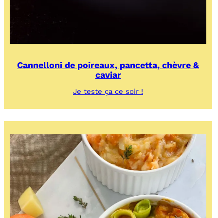
Cannelloni de poireaux, pancetta, chèvre &
caviar
:
Je teste ça ce soir !
Cannelloni
de
poireaux,
pancetta,
chèvre
&
caviar