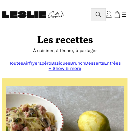
Aller
au
Rechercher
contenu
Les recettes
À cuisiner, à lécher, à partager
Toutes
Airfryer
apéro
Basiques
Brunch
Desserts
Entrées
+ Show 5 more