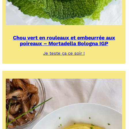
Chou vert en rouleaux et embeurrée aux
poireaux – Mortadella Bologna IGP
:
Je teste ça ce soir !
Chou
vert
en
rouleaux
et
embeurrée
aux
poireaux
–
Mortadella
Bologna
IGP