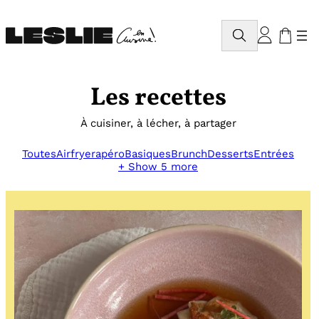
Aller
au
Rechercher
contenu
Les recettes
À cuisiner, à lécher, à partager
Toutes
Airfryer
apéro
Basiques
Brunch
Desserts
Entrées
+ Show 5 more