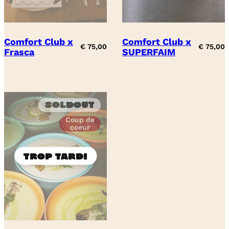
Comfort Club x
Comfort Club x
€
75,00
€
75,00
Frasca
SUPERFAIM
Soldout
Coup de
coeur