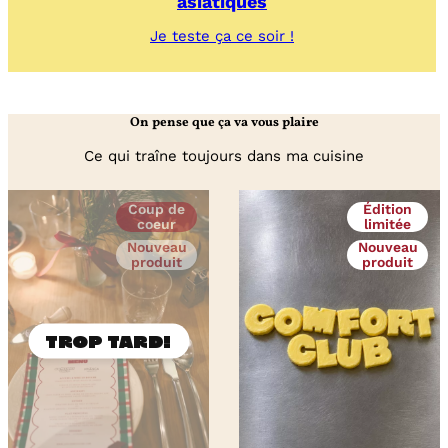
asiatiques
:
Je teste ça ce soir !
Gyozas
de
queue
de
On pense que ça va vous plaire
lotte
aux
Ce qui traîne toujours dans ma cuisine
saveurs
asiatiques
Coup de
Édition
coeur
limitée
Nouveau
Nouveau
produit
produit