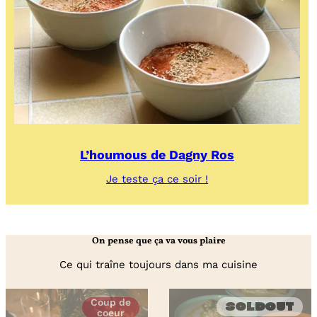
L’houmous de Dagny Ros
:
Je teste ça ce soir !
L’houmous
de
Dagny
Ros
On pense que ça va vous plaire
Ce qui traîne toujours dans ma cuisine
Coup de
Soldout
coeur