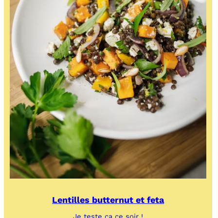
Lentilles butternut et feta
:
Je teste ça ce soir !