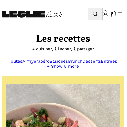
Aller
au
Rechercher
contenu
Les recettes
À cuisiner, à lécher, à partager
Toutes
Airfryer
apéro
Basiques
Brunch
Desserts
Entrées
+ Show 5 more