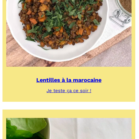
Lentilles à la marocaine
:
Je teste ça ce soir !
Lentilles
à
la
marocaine