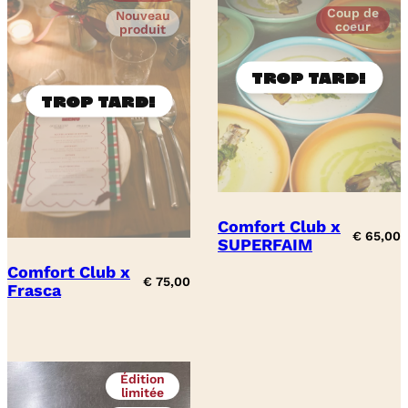
Coup de
Nouveau
coeur
produit
Comfort Club x
€
65,00
SUPERFAIM
Comfort Club x
€
75,00
Frasca
Édition
limitée