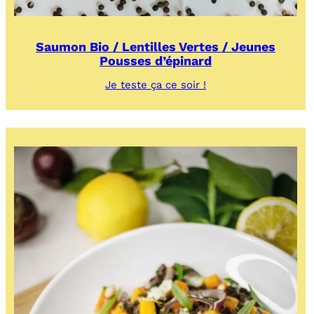
Saumon Bio / Lentilles Vertes / Jeunes
Pousses d’épinard
:
Je teste ça ce soir !
Saumon
Bio
/
Lentilles
Vertes
/
Jeunes
Pousses
d’épinard