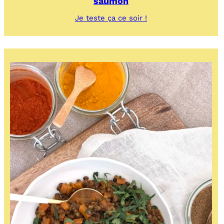
saumon
:
Je teste ça ce soir !
Salade
fraîcheur
au
chou
kale,
lentilles
et
saumon