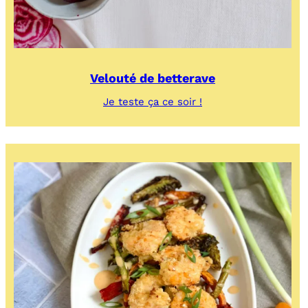
Velouté de betterave
:
Je teste ça ce soir !
Velouté
de
betterave