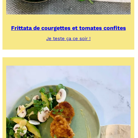
Frittata de courgettes et tomates confites
:
Je teste ça ce soir !
Frittata
de
courgettes
et
tomates
confites