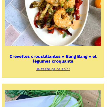
Crevettes croustillantes « Bang Bang » et
légumes croquants
:
Je teste ça ce soir !
Crevettes
croustillantes
« Bang
Bang »
et
légumes
croquants