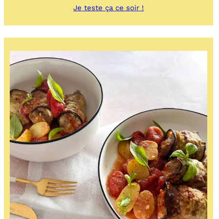
:
Je teste ça ce soir !
Crispy
rice
salad