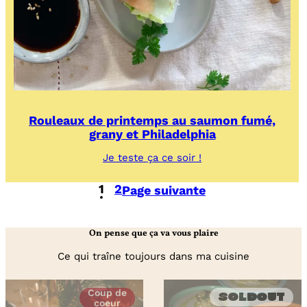
Rouleaux de printemps au saumon fumé,
grany et Philadelphia
:
Je teste ça ce soir !
Rouleaux
de
1
2
Page suivante
printemps
au
saumon
fumé,
On pense que ça va vous plaire
grany
et
Ce qui traîne toujours dans ma cuisine
Philadelphia
Coup de
Soldout
coeur