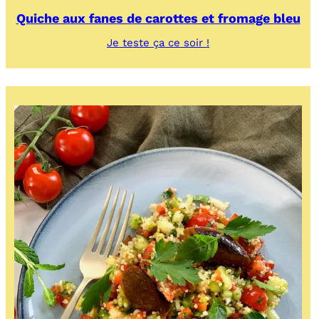
Quiche aux fanes de carottes et fromage bleu
:
Je teste ça ce soir !
Quiche
aux
fanes
de
carottes
et
fromage
bleu