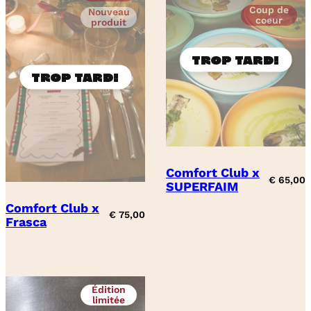
Coup de
Nouveau
coeur
produit
Comfort Club x
€
65,00
SUPERFAIM
Comfort Club x
€
75,00
Frasca
Édition
limitée