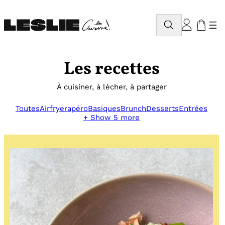
Aller
au
Rechercher
contenu
Les recettes
À cuisiner, à lécher, à partager
Toutes
Airfryer
apéro
Basiques
Brunch
Desserts
Entrées
+ Show 5 more