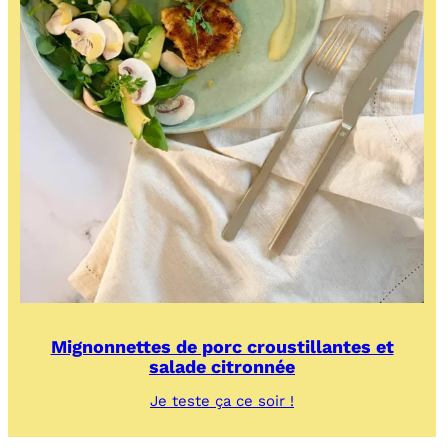
Mignonnettes de porc croustillantes et
salade citronnée
:
Je teste ça ce soir !
Mignonnettes
de