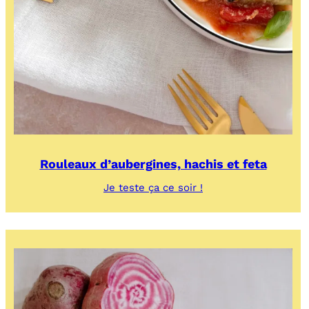
Rouleaux d’aubergines, hachis et feta
:
Je teste ça ce soir !
Rouleaux
d’aubergines,
hachis
et
feta