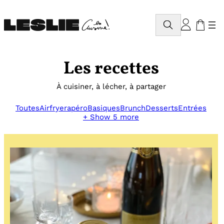
Aller
au
Rechercher
contenu
Les recettes
À cuisiner, à lécher, à partager
Toutes
Airfryer
apéro
Basiques
Brunch
Desserts
Entrées
+ Show 5 more