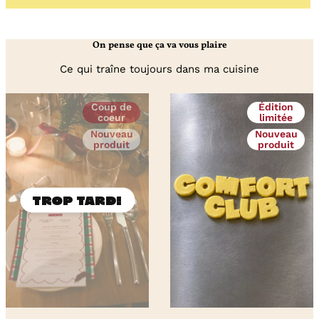
/
Glace
Pistache
On pense que ça va vous plaire
et
Fontainebleu
Ce qui traîne toujours dans ma cuisine
Coup de
Édition
coeur
limitée
Nouveau
Nouveau
produit
produit