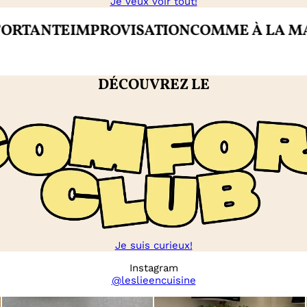
Je veux voir tout!
NTE
IMPROVISATION
COMME À LA MAISON
DÉCOUVREZ LE
Je suis curieux!
Instagram
@leslieencuisine