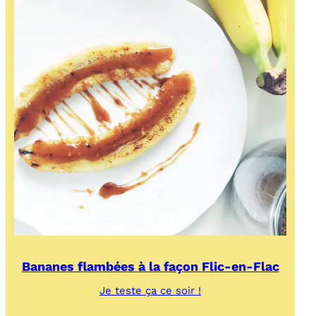
Bananes flambées à la façon Flic-en-Flac
:
Je teste ça ce soir !
Bananes
flambées