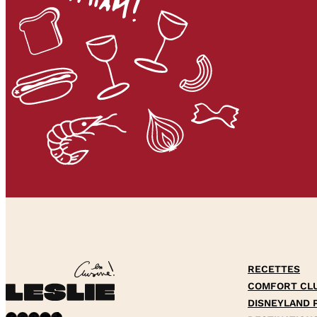
RECETTES
COMFORT CL
DISNEYLAND 
Facebook
Instagram
Pinterest
YouTube
TikTok