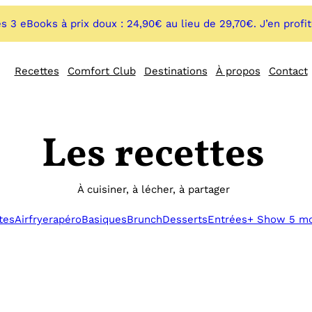
s 3 eBooks à prix doux : 24,90€ au lieu de 29,70€. J’en profi
Recettes
Comfort Club
Destinations
À propos
Contact
Les recettes
À cuisiner, à lécher, à partager
tes
Airfryer
apéro
Basiques
Brunch
Desserts
Entrées
+ Show 5 m