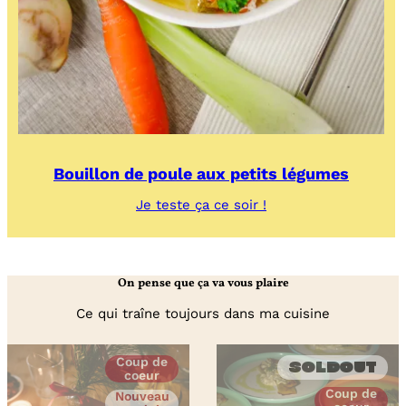
Bouillon de poule aux petits légumes
:
Je teste ça ce soir !
Bouillon
de
poule
aux
On pense que ça va vous plaire
petits
légumes
Ce qui traîne toujours dans ma cuisine
Coup de
Soldout
coeur
Coup de
Nouveau