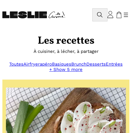
Aller
au
Rechercher
contenu
Les recettes
À cuisiner, à lécher, à partager
Toutes
Airfryer
apéro
Basiques
Brunch
Desserts
Entrées
+ Show 5 more