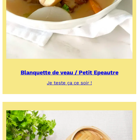
Blanquette de veau / Petit Epeautre
:
Je teste ça ce soir !
Blanquette
de
veau
/
Petit
Epeautre