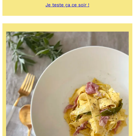
:
Je teste ça ce soir !
Saltimbocca
de
porc