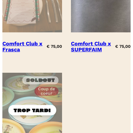
Comfort Club x
Comfort Club x
€
75,00
€
75,00
Frasca
SUPERFAIM
Soldout
Coup de
coeur