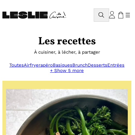
Aller
au
Rechercher
contenu
Les recettes
À cuisiner, à lécher, à partager
Toutes
Airfryer
apéro
Basiques
Brunch
Desserts
Entrées
+ Show 5 more