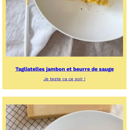
Tagliatelles jambon et beurre de sauge
:
Je teste ça ce soir !
Tagliatelles
jambon
et
beurre
de
sauge