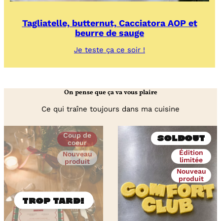
Tagliatelle, butternut, Cacciatora AOP et
beurre de sauge
:
Je teste ça ce soir !
Tagliatelle,
butternut,
Cacciatora
AOP
On pense que ça va vous plaire
et
beurre
Ce qui traîne toujours dans ma cuisine
de
sauge
Coup de
Soldout
coeur
Édition
Nouveau
limitée
produit
Nouveau
produit