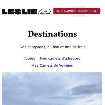
Aller
au
Rechercher
MES CARNETS D'ADRESSES
MES CARNETS D'ADRESSES
contenu
Destinations
Des escapades, du bon et de l’air frais
Toutes
Mes carnets d'adresses
Mes Carnets de Voyages