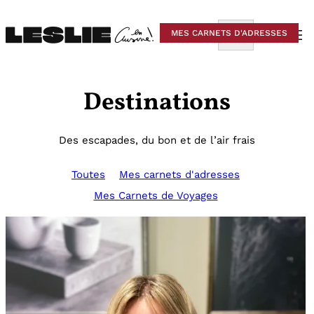
Aller
au
Rechercher
MES CARNETS D'ADRESSES
contenu
Destinations
Des escapades, du bon et de l’air frais
Toutes
Mes carnets d'adresses
Mes Carnets de Voyages