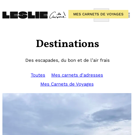
Aller
au
Rechercher
MES CARNETS DE VOYAGES
MES CARNETS D'ADRESSES
MES CARNETS D'ADRESSES
contenu
Destinations
Des escapades, du bon et de l’air frais
Toutes
Mes carnets d'adresses
Mes Carnets de Voyages