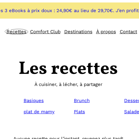
s 3 eBooks à prix doux : 24,90€ au lieu de 29,70€. J’en profi
Recettes
Comfort Club
Destinations
À propos
Contact
Les recettes
À cuisiner, à lécher, à partager
Basiques
Brunch
Desse
plat de mamy
Plats
Salad
Aucune recette pour l’instant, revenez plus tard!