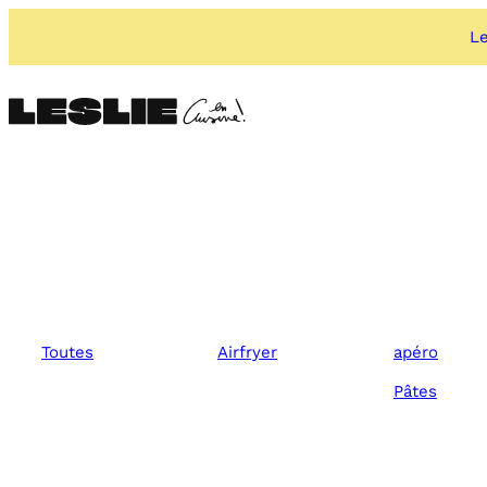
Aller
au
Le
contenu
Toutes
Airfryer
apéro
Pâtes