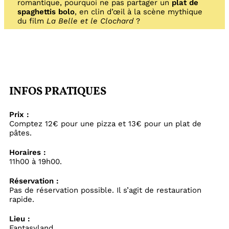
romantique, pourquoi ne pas partager un
plat de
spaghettis bolo
, en clin d’œil à la scène mythique
du film
La Belle et le Clochard
?
INFOS PRATIQUES
Prix :
Comptez 12€ pour une pizza et 13€ pour un plat de
pâtes.
Horaires :
11h00 à 19h00.
Réservation :
Pas de réservation possible. Il s’agit de restauration
rapide.
Lieu :
Fantasyland