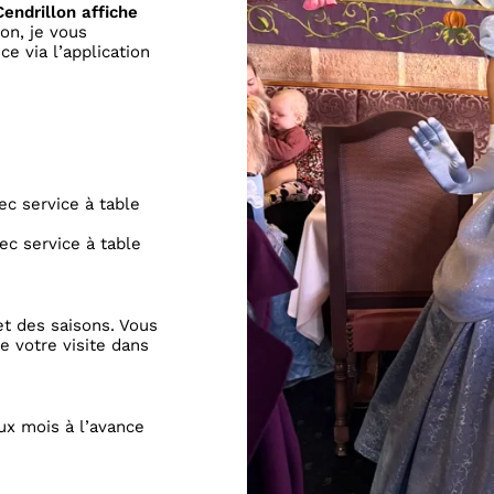
endrillon affiche
ion, je vous
e via l’application
ec service à table
ec service à table
et des saisons. Vous
e votre visite dans
ux mois à l’avance