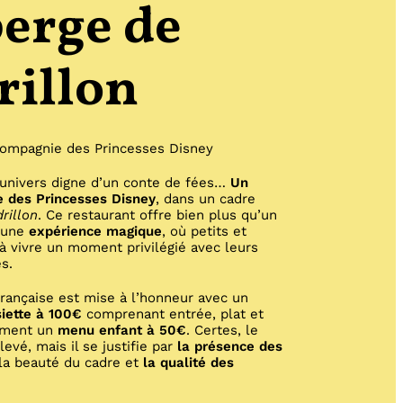
erge de
rillon
 compagnie des Princesses Disney
univers digne d’un conte de fées…
Un
 des Princesses Disney
, dans un cadre
rillon
. Ce restaurant offre bien plus qu’un
t une
expérience magique
, où petits et
 à vivre un moment privilégié avec leurs
s.
 française est mise à l’honneur avec un
iette à 100€
comprenant entrée, plat et
lement un
menu enfant à 50€
. Certes, le
evé, mais il se justifie par
la présence des
 la beauté du cadre et
la qualité des