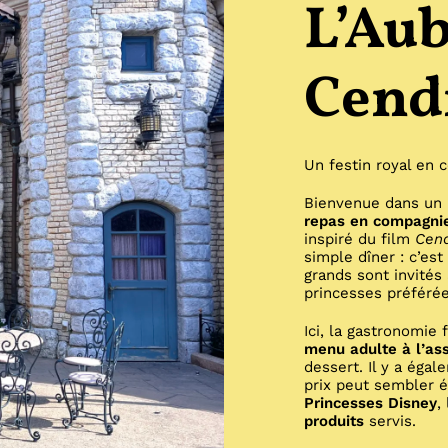
L’Aub
Cend
Un festin royal en
Bienvenue dans un 
repas en compagnie
inspiré du film
Cend
simple dîner : c’es
grands sont invités
princesses préférée
Ici, la gastronomie
menu adulte à l’ass
dessert. Il y a éga
prix peut sembler él
Princesses Disney
,
produits
servis.