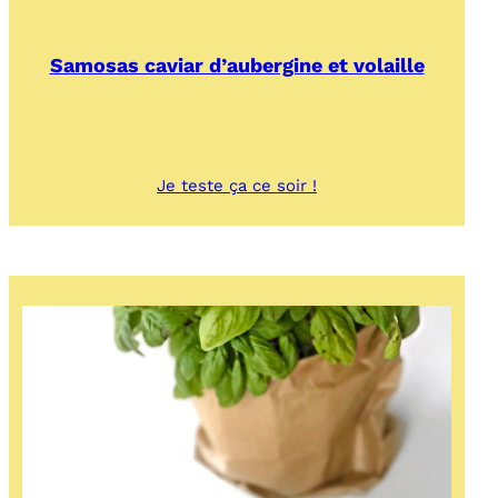
Samosas caviar d’aubergine et volaille
:
Je teste ça ce soir !
Samosas
caviar
d’aubergine
et
volaille