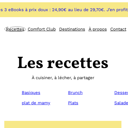
s 3 eBooks à prix doux : 24,90€ au lieu de 29,70€. J’en profi
Recettes
Comfort Club
Destinations
À propos
Contact
Les recettes
À cuisiner, à lécher, à partager
Basiques
Brunch
Desse
plat de mamy
Plats
Salad