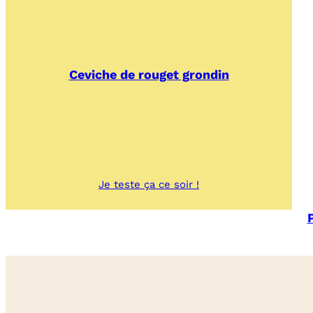
Ceviche de rouget grondin
:
Je teste ça ce soir !
Ceviche
de
rouget
grondin