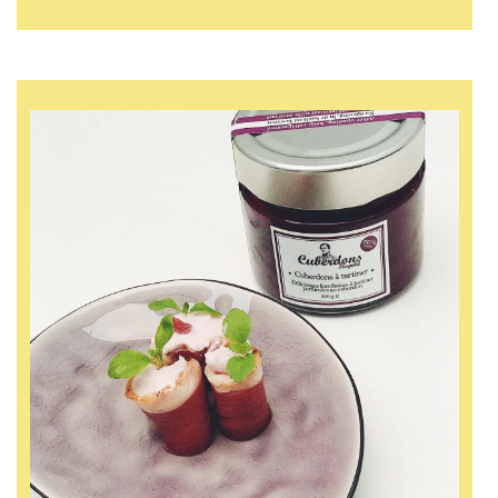
L’houmous
de
Dagny
Ros