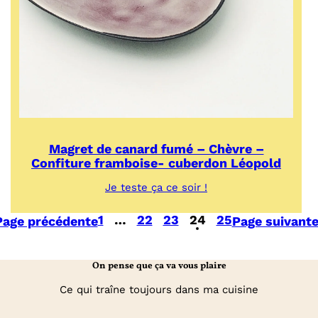
Magret de canard fumé – Chèvre –
Confiture framboise- cuberdon Léopold
:
Je teste ça ce soir !
Magret
de
1
…
22
23
24
25
Page précédente
Page suivant
canard
fumé
–
Chèvre
On pense que ça va vous plaire
–
Confiture
Ce qui traîne toujours dans ma cuisine
framboise-
cuberdon