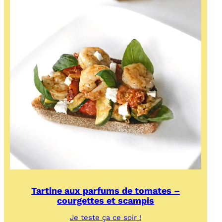
Tartine aux parfums de tomates –
courgettes et scampis
:
Je teste ça ce soir !