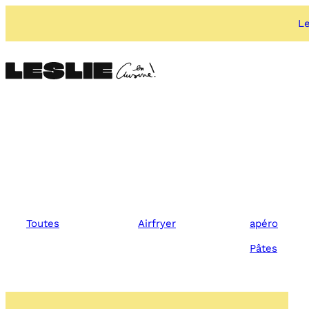
Aller
au
Le
contenu
Toutes
Airfryer
apéro
Pâtes