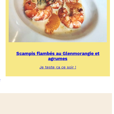
Scampis flambés au Glenmorangie et
agrumes
:
Je teste ça ce soir !
Scampis
flambés
e
au
Glenmorangie
et
agrumes