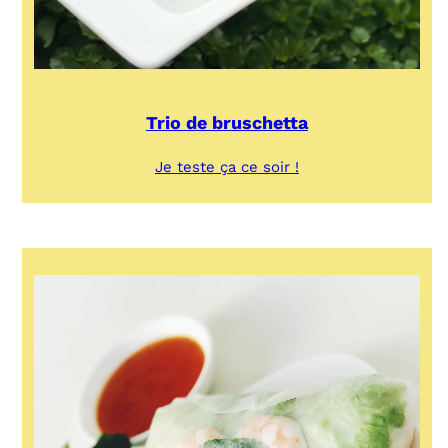
Trio de bruschetta
:
Je teste ça ce soir !
Trio
de
bruschetta