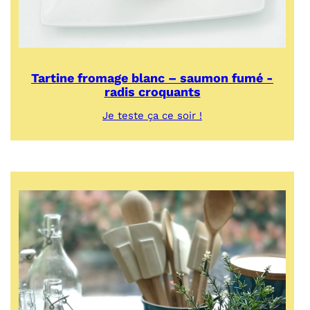
Tartine fromage blanc – saumon fumé -
radis croquants
:
Je teste ça ce soir !
Tartine
fromage
blanc
–
saumon
fumé
-
radis
croquants