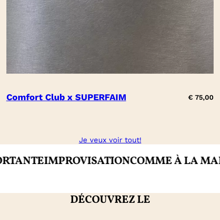
Comfort Club x SUPERFAIM
€
75,00
Je veux voir tout!
MPROVISATION
COMME À LA MAISON
CRÉAT
DÉCOUVREZ LE