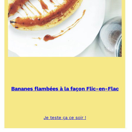
Bananes flambées à la façon Flic-en-Flac
:
Je teste ça ce soir !
Bananes
flambées