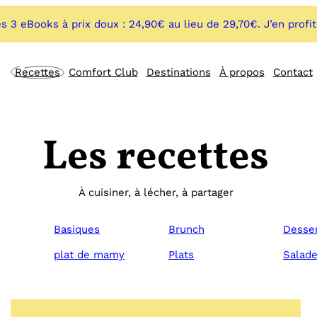
s 3 eBooks à prix doux : 24,90€ au lieu de 29,70€. J’en profi
Recettes
Comfort Club
Destinations
À propos
Contact
Les recettes
À cuisiner, à lécher, à partager
Basiques
Brunch
Desse
plat de mamy
Plats
Salad