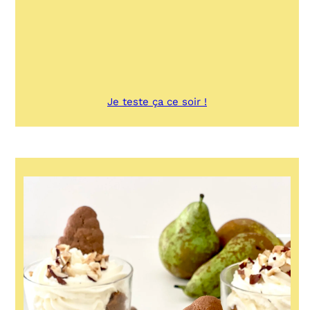
:
Je teste ça ce soir !
Crêpes
aux
pommes