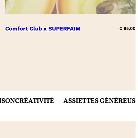
Comfort Club x SUPERFAIM
€
65,00
IVITÉ
ASSIETTES GÉNÉREUSES
MIETTES