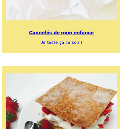
Cannelés de mon enfance
:
Je teste ça ce soir !
Cannelés
de
mon
enfance