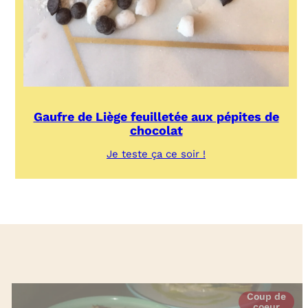
Gaufre de Liège feuilletée aux pépites de
chocolat
:
Je teste ça ce soir !
Gaufre
de
Liège
feuilletée
aux
pépites
de
chocolat
Coup de
coeur