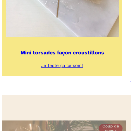
Mini torsades façon croustillons
:
Je teste ça ce soir !
Mini
torsades
façon
croustillons
Coup de
coeur