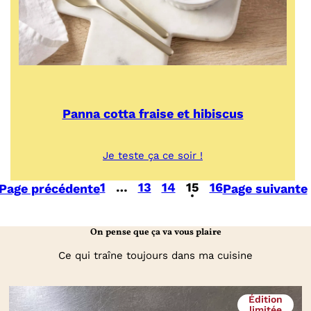
Panna cotta fraise et hibiscus
:
Je teste ça ce soir !
Panna
cotta
1
…
13
14
15
16
Page précédente
Page suivante
fraise
et
hibiscus
On pense que ça va vous plaire
Ce qui traîne toujours dans ma cuisine
Édition
limitée