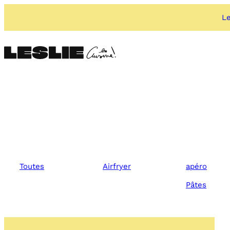
Aller
au
Le
contenu
Toutes
Airfryer
apéro
Pâtes