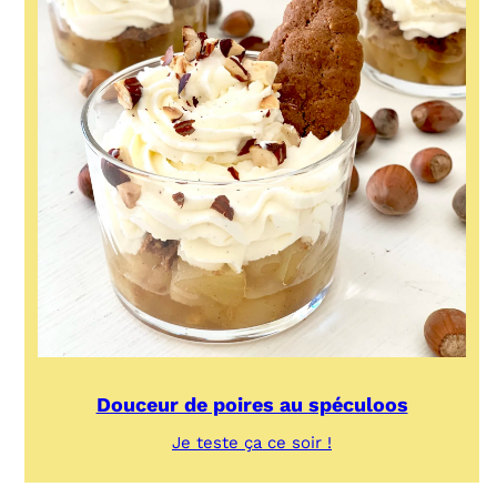
Douceur de poires au spéculoos
:
Je teste ça ce soir !
Douceur
de