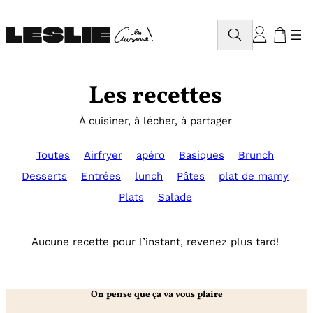
Aller
au
Rechercher
contenu
Les recettes
À cuisiner, à lécher, à partager
Toutes
Airfryer
apéro
Basiques
Brunch
Desserts
Entrées
lunch
Pâtes
plat de mamy
Plats
Salade
Aucune recette pour l’instant, revenez plus tard!
On pense que ça va vous plaire