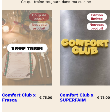
Ce qui traîne toujours dans ma cuisine
Coup de
Édition
coeur
limitée
Nouveau
Nouveau
produit
produit
Comfort Club x
Comfort Club x
€
75,00
€
75,00
Frasca
SUPERFAIM