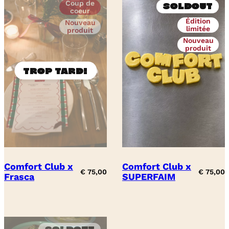
Coup de
Soldout
coeur
Édition
Nouveau
limitée
produit
Nouveau
produit
Comfort Club x
Comfort Club x
€
75,00
€
75,00
Frasca
SUPERFAIM