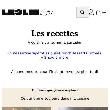
Aller
au
Rechercher
contenu
Les recettes
À cuisiner, à lécher, à partager
Toutes
Airfryer
apéro
Basiques
Brunch
Desserts
Entrées
+ Show 5 more
Aucune recette pour l’instant, revenez plus tard!
On pense que ça va vous plaire
Ce qui traîne toujours dans ma cuisine