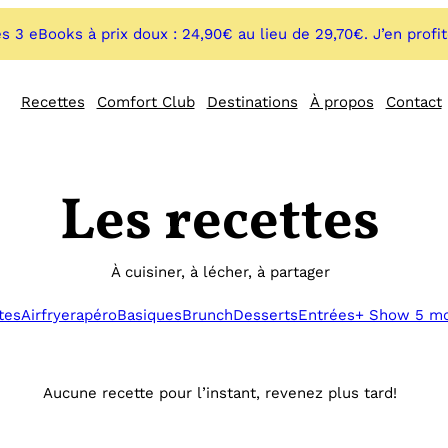
s 3 eBooks à prix doux : 24,90€ au lieu de 29,70€. J’en profi
Recettes
Comfort Club
Destinations
À propos
Contact
Les recettes
À cuisiner, à lécher, à partager
tes
Airfryer
apéro
Basiques
Brunch
Desserts
Entrées
+ Show 5 m
Aucune recette pour l’instant, revenez plus tard!