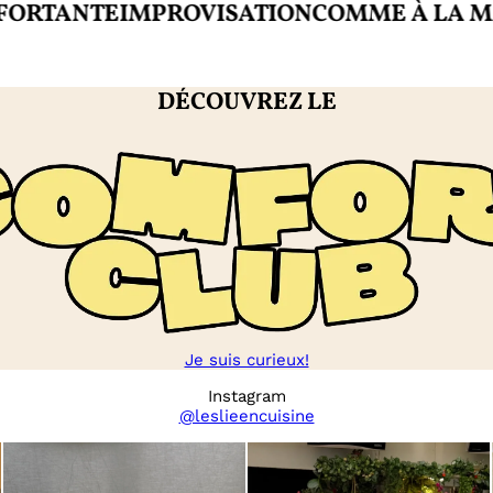
ANTE
IMPROVISATION
COMME À LA MAISO
DÉCOUVREZ LE
Je suis curieux!
Instagram
@leslieencuisine