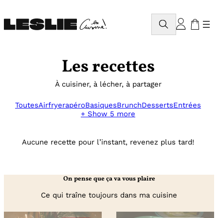
Aller
au
Rechercher
contenu
Les recettes
À cuisiner, à lécher, à partager
Toutes
Airfryer
apéro
Basiques
Brunch
Desserts
Entrées
+ Show 5 more
Aucune recette pour l’instant, revenez plus tard!
On pense que ça va vous plaire
Ce qui traîne toujours dans ma cuisine