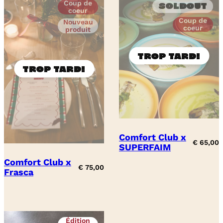
Coup de
Soldout
coeur
Coup de
Nouveau
coeur
produit
Comfort Club x
€
65,00
SUPERFAIM
Comfort Club x
€
75,00
Frasca
Édition