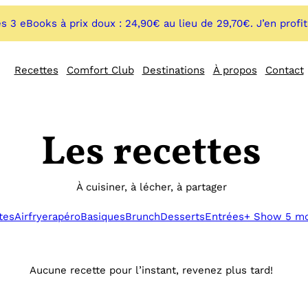
s 3 eBooks à prix doux : 24,90€ au lieu de 29,70€. J’en profi
Recettes
Comfort Club
Destinations
À propos
Contact
Les recettes
À cuisiner, à lécher, à partager
tes
Airfryer
apéro
Basiques
Brunch
Desserts
Entrées
+ Show 5 m
Aucune recette pour l’instant, revenez plus tard!