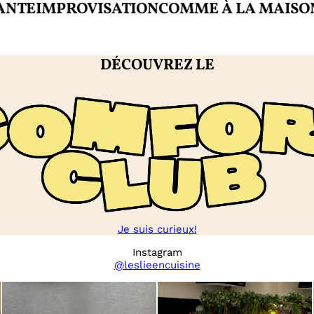
IMPROVISATION
COMME À LA MAISON
CRÉ
DÉCOUVREZ LE
Je suis curieux!
Instagram
@leslieencuisine