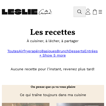
Aller
au
Rechercher
contenu
Les recettes
À cuisiner, à lécher, à partager
Toutes
Airfryer
apéro
Basiques
Brunch
Desserts
Entrées
+ Show 5 more
Aucune recette pour l’instant, revenez plus tard!
On pense que ça va vous plaire
Ce qui traîne toujours dans ma cuisine