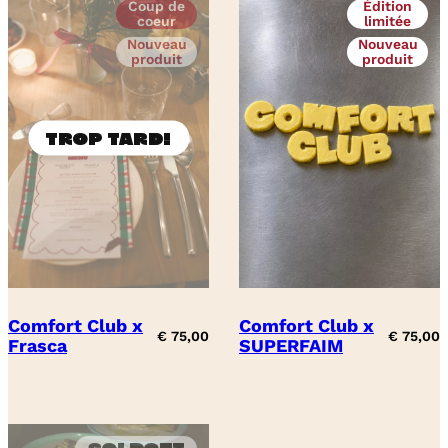
Coup de
Édition
coeur
limitée
Nouveau
Nouveau
produit
produit
Comfort Club x
Comfort Club x
€
75,00
€
75,00
Frasca
SUPERFAIM