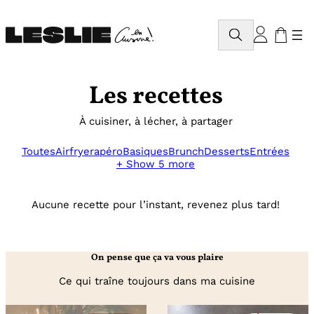
Aller
au
Rechercher
contenu
Les recettes
À cuisiner, à lécher, à partager
Toutes
Airfryer
apéro
Basiques
Brunch
Desserts
Entrées
+ Show 5 more
Aucune recette pour l’instant, revenez plus tard!
On pense que ça va vous plaire
Ce qui traîne toujours dans ma cuisine