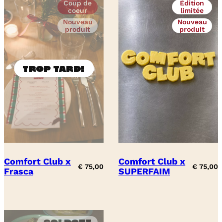
Coup de
Édition
coeur
limitée
Nouveau
Nouveau
produit
produit
Comfort Club x
Comfort Club x
€
75,00
€
75,00
Frasca
SUPERFAIM