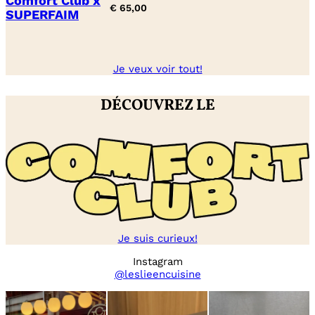
Comfort Club x
€
65,00
SUPERFAIM
Je veux voir tout!
DÉCOUVREZ LE
Je suis curieux!
Instagram
@leslieencuisine