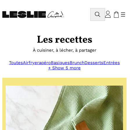
Aller
au
Rechercher
contenu
Les recettes
À cuisiner, à lécher, à partager
Toutes
Airfryer
apéro
Basiques
Brunch
Desserts
Entrées
+ Show 5 more