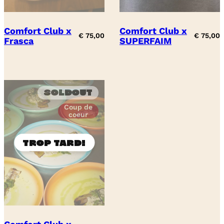
Comfort Club x
Comfort Club x
€
75,00
€
75,00
Frasca
SUPERFAIM
Soldout
Coup de
coeur