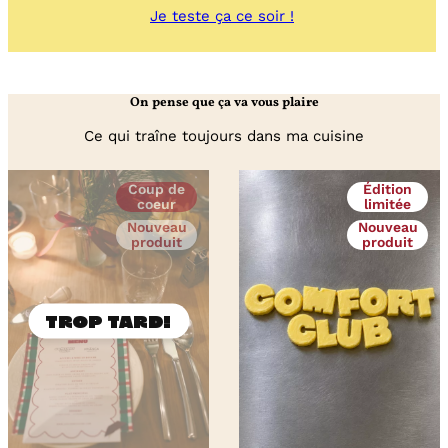
:
Je teste ça ce soir !
Salade
de
fenouil
crû
On pense que ça va vous plaire
et
orange
Ce qui traîne toujours dans ma cuisine
sanguine
Coup de
Édition
coeur
limitée
Nouveau
Nouveau
produit
produit