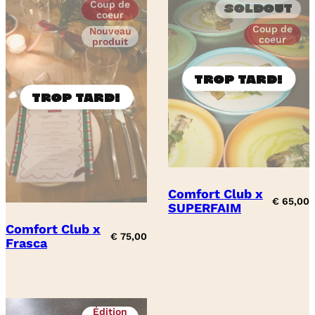
Coup de
Soldout
coeur
Coup de
Nouveau
coeur
produit
Comfort Club x
€
65,00
SUPERFAIM
Comfort Club x
€
75,00
Frasca
Édition