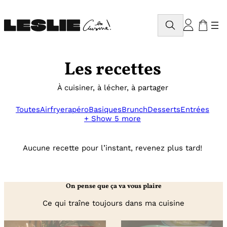
Aller
au
Rechercher
contenu
Les recettes
À cuisiner, à lécher, à partager
Toutes
Airfryer
apéro
Basiques
Brunch
Desserts
Entrées
+ Show 5 more
Aucune recette pour l’instant, revenez plus tard!
On pense que ça va vous plaire
Ce qui traîne toujours dans ma cuisine