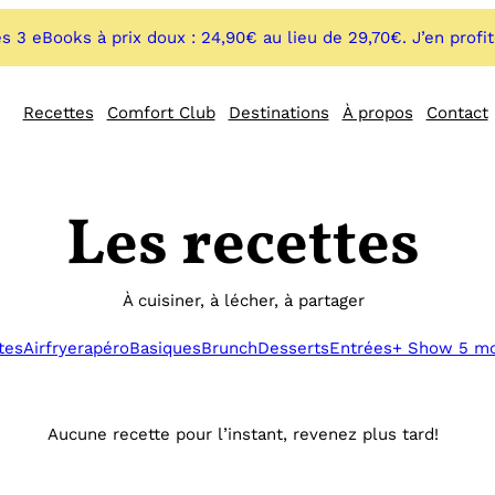
s 3 eBooks à prix doux : 24,90€ au lieu de 29,70€. J’en profi
Recettes
Comfort Club
Destinations
À propos
Contact
Les recettes
À cuisiner, à lécher, à partager
tes
Airfryer
apéro
Basiques
Brunch
Desserts
Entrées
+ Show 5 m
Aucune recette pour l’instant, revenez plus tard!