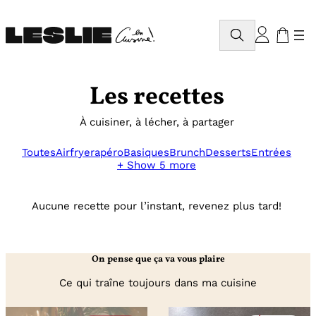
Aller
au
Rechercher
contenu
Les recettes
À cuisiner, à lécher, à partager
Toutes
Airfryer
apéro
Basiques
Brunch
Desserts
Entrées
+ Show 5 more
Aucune recette pour l’instant, revenez plus tard!
On pense que ça va vous plaire
Ce qui traîne toujours dans ma cuisine