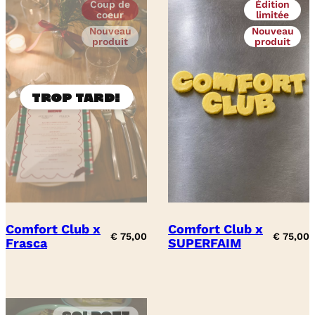
Coup de
Édition
coeur
limitée
Nouveau
Nouveau
produit
produit
Comfort Club x
Comfort Club x
€
75,00
€
75,00
Frasca
SUPERFAIM