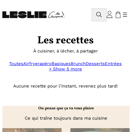
Aller
au
Rechercher
contenu
Les recettes
À cuisiner, à lécher, à partager
Toutes
Airfryer
apéro
Basiques
Brunch
Desserts
Entrées
+ Show 5 more
Aucune recette pour l’instant, revenez plus tard!
On pense que ça va vous plaire
Ce qui traîne toujours dans ma cuisine