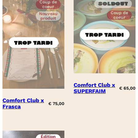
Coup de
Soldout
coeur
Coup de
Nouveau
coeur
produit
Comfort Club x
€
65,00
SUPERFAIM
Comfort Club x
€
75,00
Frasca
Édition