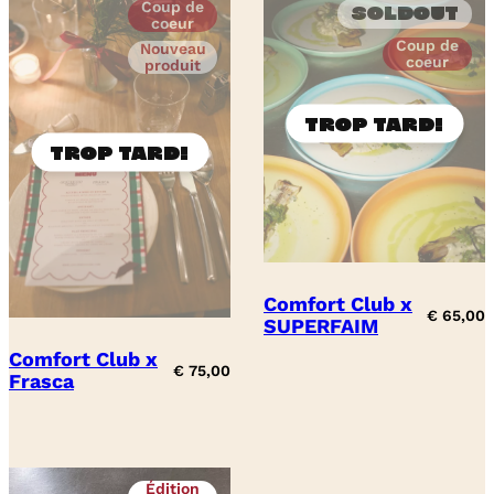
Coup de
Soldout
coeur
Coup de
Nouveau
coeur
produit
Comfort Club x
€
65,00
SUPERFAIM
Comfort Club x
€
75,00
Frasca
Édition