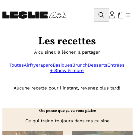
Aller
au
Rechercher
contenu
Les recettes
À cuisiner, à lécher, à partager
Toutes
Airfryer
apéro
Basiques
Brunch
Desserts
Entrées
+ Show 5 more
Aucune recette pour l’instant, revenez plus tard!
On pense que ça va vous plaire
Ce qui traîne toujours dans ma cuisine