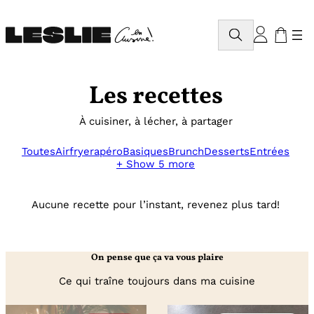
Aller
au
Rechercher
contenu
Les recettes
À cuisiner, à lécher, à partager
Toutes
Airfryer
apéro
Basiques
Brunch
Desserts
Entrées
+ Show 5 more
Aucune recette pour l’instant, revenez plus tard!
On pense que ça va vous plaire
Ce qui traîne toujours dans ma cuisine