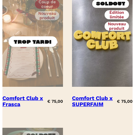
Coup de
Soldout
coeur
Édition
Nouveau
limitée
produit
Nouveau
produit
Comfort Club x
Comfort Club x
€
75,00
€
75,00
Frasca
SUPERFAIM