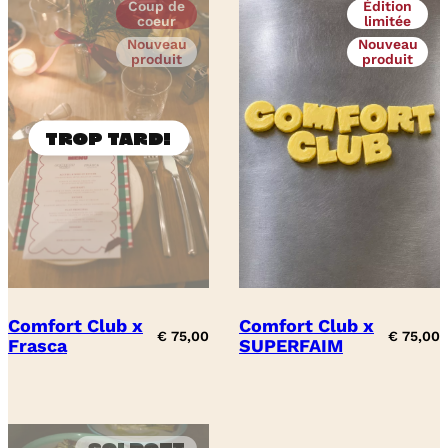
Coup de
Édition
coeur
limitée
Nouveau
Nouveau
produit
produit
Comfort Club x
Comfort Club x
€
75,00
€
75,00
Frasca
SUPERFAIM