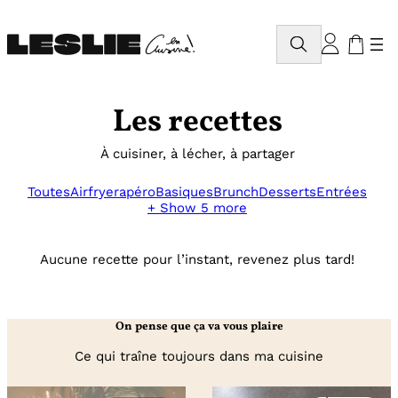
Aller
au
Rechercher
contenu
Les recettes
À cuisiner, à lécher, à partager
Toutes
Airfryer
apéro
Basiques
Brunch
Desserts
Entrées
+ Show 5 more
Aucune recette pour l’instant, revenez plus tard!
On pense que ça va vous plaire
Ce qui traîne toujours dans ma cuisine