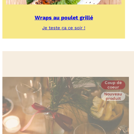
Wraps au poulet grillé
:
Je teste ça ce soir !
Wraps
au
poulet
grillé
Coup de
coeur
Nouveau
produit