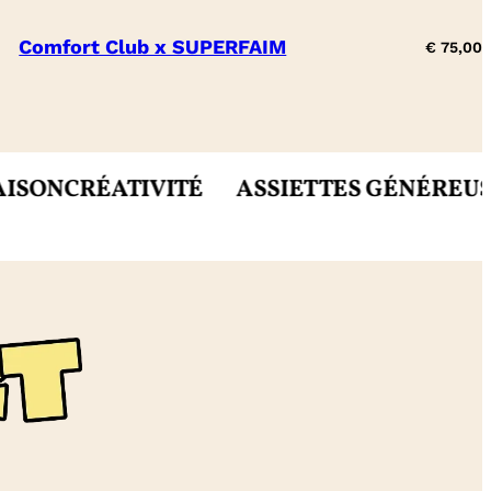
Comfort Club x SUPERFAIM
€
75,00
CRÉATIVITÉ
ASSIETTES GÉNÉREUSES
MIE