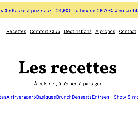
s 3 eBooks à prix doux : 24,90€ au lieu de 29,70€. J’en profi
Recettes
Comfort Club
Destinations
À propos
Contact
Les recettes
À cuisiner, à lécher, à partager
tes
Airfryer
apéro
Basiques
Brunch
Desserts
Entrées
+ Show 5 m