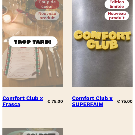
Coup de
Édition
coeur
limitée
Nouveau
Nouveau
produit
produit
Comfort Club x
Comfort Club x
€
75,00
€
75,00
Frasca
SUPERFAIM