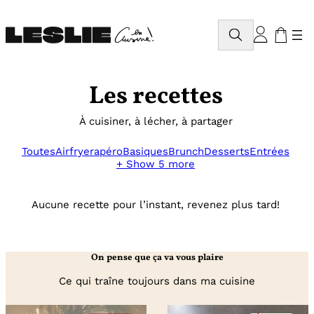
Aller
au
Rechercher
contenu
Les recettes
À cuisiner, à lécher, à partager
Toutes
Airfryer
apéro
Basiques
Brunch
Desserts
Entrées
+ Show 5 more
Aucune recette pour l’instant, revenez plus tard!
On pense que ça va vous plaire
Ce qui traîne toujours dans ma cuisine