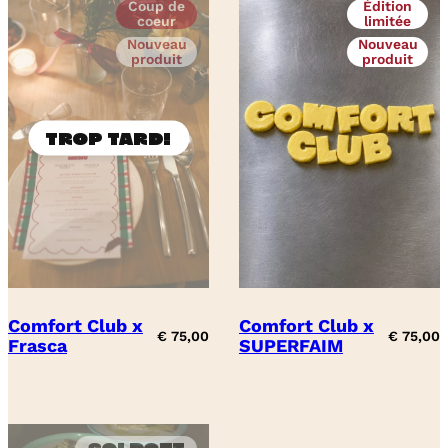
Coup de
Édition
coeur
limitée
Nouveau
Nouveau
produit
produit
Comfort Club x
Comfort Club x
€
75,00
€
75,00
Frasca
SUPERFAIM