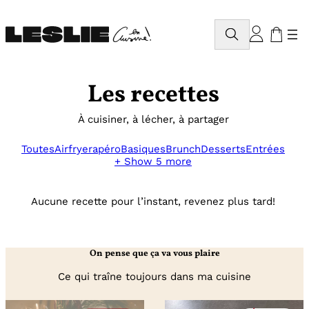
Aller
au
Rechercher
contenu
Les recettes
À cuisiner, à lécher, à partager
Toutes
Airfryer
apéro
Basiques
Brunch
Desserts
Entrées
+ Show 5 more
Aucune recette pour l’instant, revenez plus tard!
On pense que ça va vous plaire
Ce qui traîne toujours dans ma cuisine