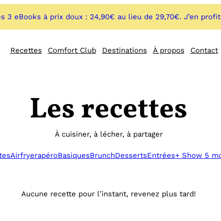
s 3 eBooks à prix doux : 24,90€ au lieu de 29,70€. J’en profi
Recettes
Comfort Club
Destinations
À propos
Contact
Les recettes
À cuisiner, à lécher, à partager
tes
Airfryer
apéro
Basiques
Brunch
Desserts
Entrées
+ Show 5 m
Aucune recette pour l’instant, revenez plus tard!