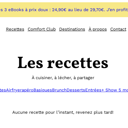
s 3 eBooks à prix doux : 24,90€ au lieu de 29,70€. J’en profi
Recettes
Comfort Club
Destinations
À propos
Contact
Les recettes
À cuisiner, à lécher, à partager
tes
Airfryer
apéro
Basiques
Brunch
Desserts
Entrées
+ Show 5 m
Aucune recette pour l’instant, revenez plus tard!