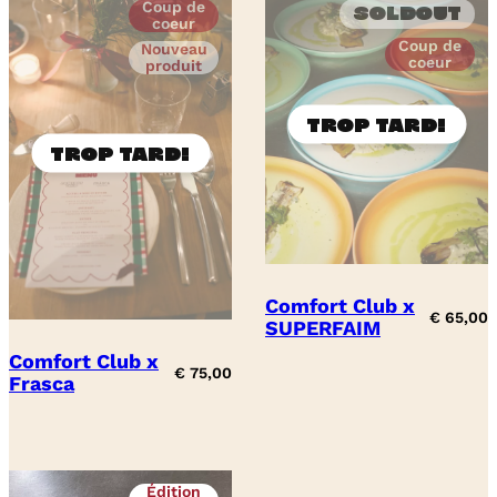
Coup de
Soldout
coeur
Coup de
Nouveau
coeur
produit
Comfort Club x
€
65,00
SUPERFAIM
Comfort Club x
€
75,00
Frasca
Édition