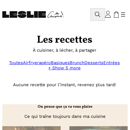
Aller
au
Rechercher
contenu
Les recettes
À cuisiner, à lécher, à partager
Toutes
Airfryer
apéro
Basiques
Brunch
Desserts
Entrées
+ Show 5 more
Aucune recette pour l’instant, revenez plus tard!
On pense que ça va vous plaire
Ce qui traîne toujours dans ma cuisine