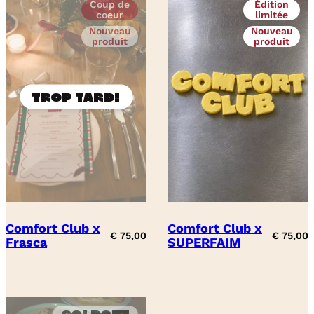
Coup de
Édition
coeur
limitée
Nouveau
Nouveau
produit
produit
Comfort Club x
Comfort Club x
€
75,00
€
75,00
Frasca
SUPERFAIM