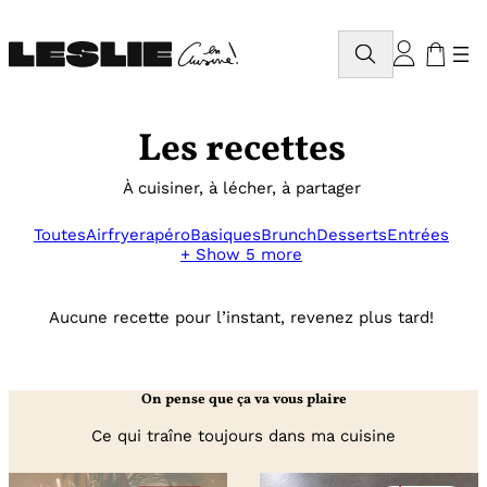
Aller
au
Rechercher
contenu
Les recettes
À cuisiner, à lécher, à partager
Toutes
Airfryer
apéro
Basiques
Brunch
Desserts
Entrées
+ Show 5 more
Aucune recette pour l’instant, revenez plus tard!
On pense que ça va vous plaire
Ce qui traîne toujours dans ma cuisine