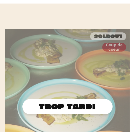
Soldout
Coup de
coeur