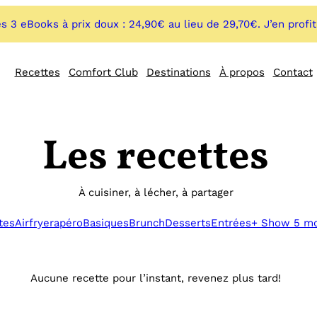
s 3 eBooks à prix doux : 24,90€ au lieu de 29,70€. J’en profi
Recettes
Comfort Club
Destinations
À propos
Contact
Les recettes
À cuisiner, à lécher, à partager
tes
Airfryer
apéro
Basiques
Brunch
Desserts
Entrées
+ Show 5 m
Aucune recette pour l’instant, revenez plus tard!