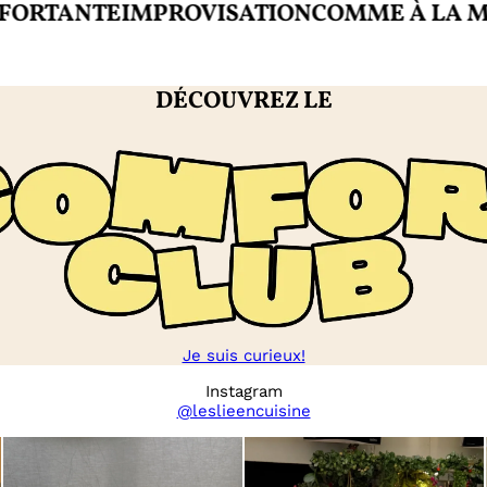
TANTE
IMPROVISATION
COMME À LA MAIS
DÉCOUVREZ LE
Je suis curieux!
Instagram
@leslieencuisine