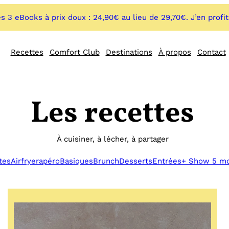
s 3 eBooks à prix doux : 24,90€ au lieu de 29,70€. J’en profi
Recettes
Comfort Club
Destinations
À propos
Contact
Les recettes
À cuisiner, à lécher, à partager
tes
Airfryer
apéro
Basiques
Brunch
Desserts
Entrées
+ Show 5 m