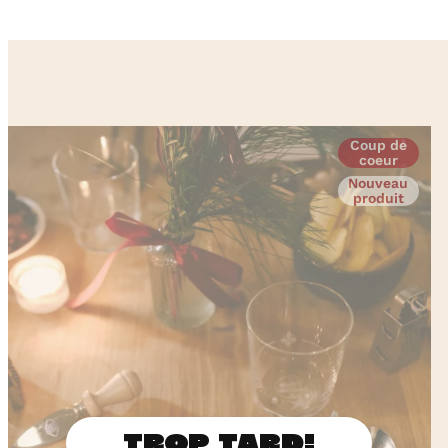
four
Coup de
coeur
Nouveau
produit