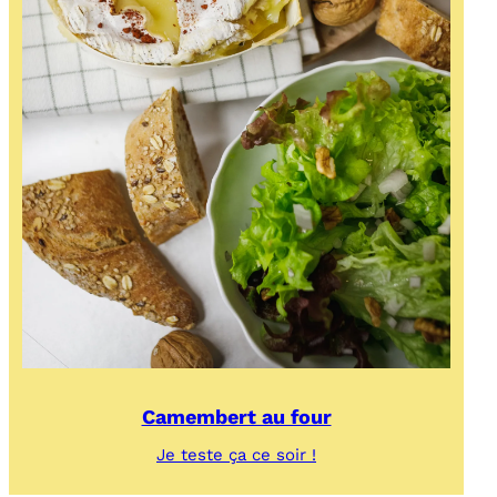
Camembert au four
:
Je teste ça ce soir !
Camembert
au