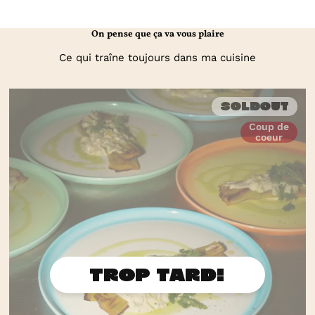
panés
On pense que ça va vous plaire
Ce qui traîne toujours dans ma cuisine
Soldout
Coup de
coeur