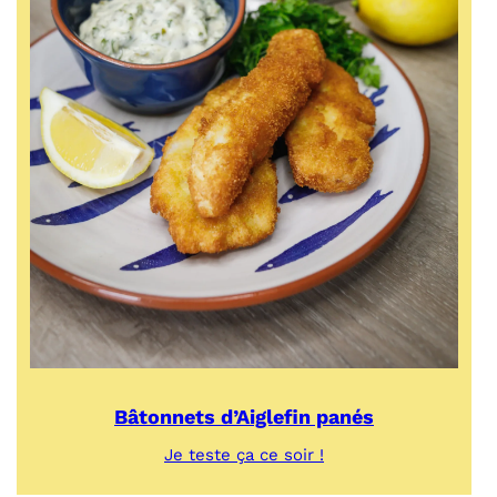
Bâtonnets d’Aiglefin panés
:
Je teste ça ce soir !
Bâtonnets
d’Aiglefin