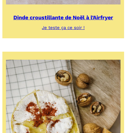
Dinde croustillante de Noël à l’Airfryer
:
Je teste ça ce soir !
Dinde
croustillante
de
Noël
à
l’Airfryer