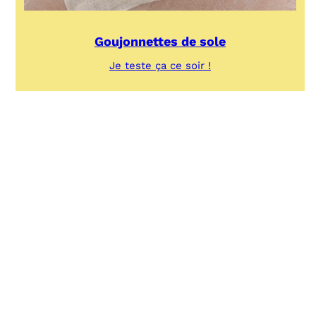
Goujonnettes de sole
:
Je teste ça ce soir !
Goujonnettes
de
sole