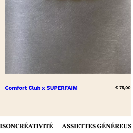
Comfort Club x SUPERFAIM
€
75,00
ÉATIVITÉ
ASSIETTES GÉNÉREUSES
MIETT