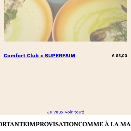
Comfort Club x SUPERFAIM
€
65,00
Je veux voir tout!
E
IMPROVISATION
COMME À LA MAISON
CR