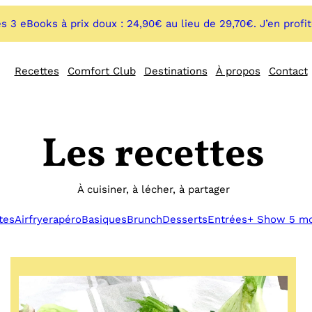
s 3 eBooks à prix doux : 24,90€ au lieu de 29,70€. J’en profi
Recettes
Comfort Club
Destinations
À propos
Contact
Les recettes
À cuisiner, à lécher, à partager
tes
Airfryer
apéro
Basiques
Brunch
Desserts
Entrées
+ Show 5 m