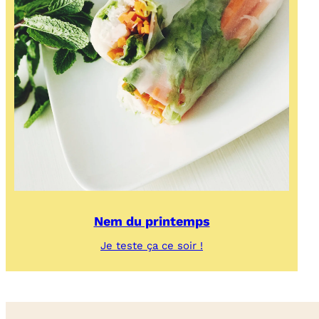
Nem du printemps
:
Je teste ça ce soir !
Nem
du
printemps