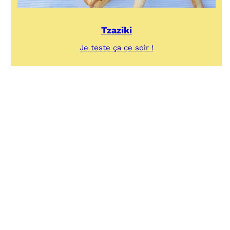
Tzaziki
:
Je teste ça ce soir !
Tzaziki